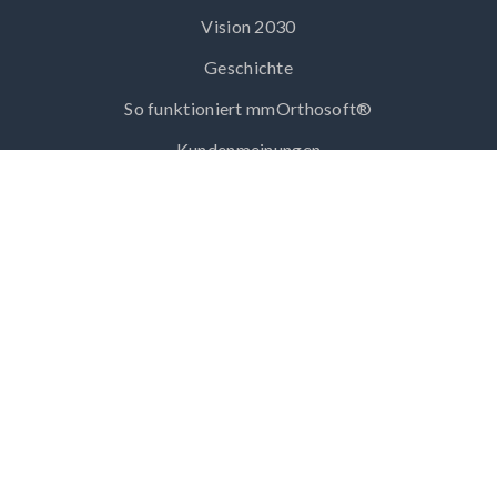
Vision 2030
Geschichte
So funktioniert mmOrthosoft®
Kundenmeinungen
Markenbotschafter
Wir in der Presse
Unser Team
Karriere bei mmOrthosoft®
Blitzmeeting
Login
Daten und Anfahrt:
opta data Ortho Solutions GmbH