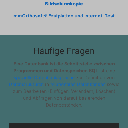
Bildschirmkopie
mmOrthosoft® Festplatten und Internet Test
Häufige Fragen
Eine Datenbank ist die Schnittstelle zwischen
Programmen und Datenspeicher. SQL
ist eine
spezielle Datenbanksprache
zur Definition von
Datenstrukturen
in
relationalen Datenbanken
sowie
zum Bearbeiten (Einfügen, Verändern, Löschen)
und Abfragen von darauf basierenden
Datenbeständen.