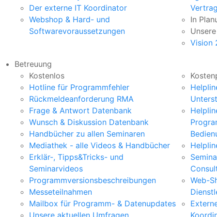
Der externe IT Koordinator
Vertra
Webshop & Hard- und
In Plan
Softwarevoraussetzungen
Unsere
Vision
Betreuung
Kostenlos
Kostenp
Hotline für Programmfehler
Helplin
Rückmeldeanforderung RMA
Unters
Frage & Antwort Datenbank
Helplin
Wunsch & Diskussion Datenbank
Progr
Handbücher zu allen Seminaren
Bedien
Mediathek - alle Videos & Handbücher​
Helpli
Erklär-, Tipps&Tricks- und
Seminar
Seminarvideos
Consul
Programmversionsbeschreibungen
Web-Sh
Messeteilnahmen
Dienstl
Mailbox für Programm- & Datenupdates
Externe
Unsere aktuellen Umfragen
Koordi