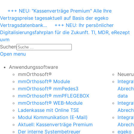
+++ NEU: "Kassenverträge Premium" Alle Ihre
Vertragspreise tagesaktuell auf Basis der egeko
Vertragsdatenbank...
+++ NEU: Ihr persönlicher
Digitalisierungsfahrplan für die Zukunft. TI, MDR, eRezept
uvm
Suchen
Open menu
Anwendungssoftware
mmOrthosoft®
Neueru
mmOrthosoft® Module
Integra
mmOrthosoft® mmPedes3
Abrech
mmOrthosoft® mmPFLEGEBOX
data
mmOrthosoft® WEB-Module
Integra
Ladenkasse mit Online TSE
Abrec
Modul Kommunikation (E-Mail)
Integra
Aktuell: Kassenverträge Premium
Abrech
Der interne Systembetreuer
egeko