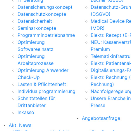
IT-Beratung
Bücher (GoBD)
Datensicherungskonzept
Datenschutz-Grun
Datenschutzkonzepte
(DSGVO)
Datensicherheit
Medical Device Re
Seminarkonzepte
(MDR)
Programminbetriebnahme
Elektr. Rezept (E
Optimierung
NEU: Kassenvertr
Softwareeinsatz
Premium
Optimierung
Telematikinfrastru
Arbeitsprozesse
Elektr. Patientena
Optimierung Anwender
Digitalisierungs-F
Check-Up
Elektr. Rechnung 
Lasten & Pflichtenheft
Rechnung)
Individualprogrammierung
Nachfolgeregelun
Schnittstellen für
Unsere Branche in
Drittanbieter
Presse
Inkasso
Angebotsanfrage
Akt. News