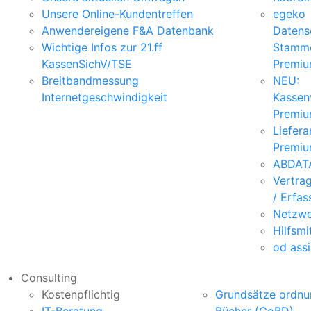
Unsere Online-Kundentreffen
egeko
Anwendereigene F&A Datenbank
Datens
Wichtige Infos zur 21.ff
Stamm
KassenSichV/TSE
Premi
Breitbandmessung
NEU:
Internetgeschwindigkeit
Kassen
Premi
Liefer
Premi
ABDATA
Vertra
/ Erfa
Netzwe
Hilfsmi
od assi
Consulting
Kostenpflichtig
Grundsätze ordnu