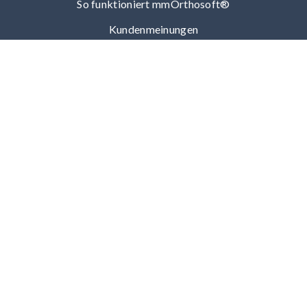
So funktioniert mmOrthosoft®
Kundenmeinungen
Markenbotschafter
Wir in der Presse
Unser Team
Karriere bei mmOrthosoft®
Blitzmeeting
Login
Daten und Anfahrt:
opta data Ortho Solutions GmbH
Niederlassung
Daimlerstraße 42
69190 Walldorf