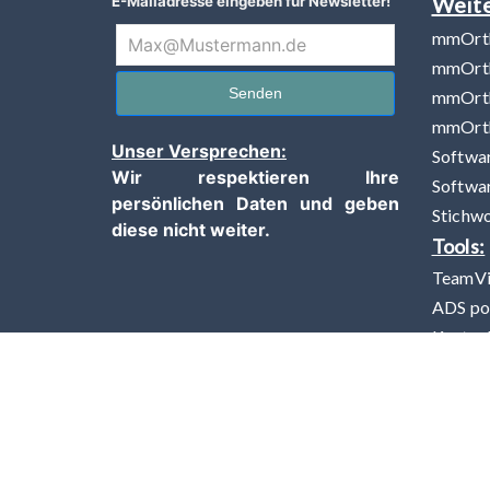
Weite
E-Mailadresse eingeben für Newsletter!
mmOrth
mmOrt
Senden
mmOrth
mmOrth
Unser Versprechen:
Softwar
Wir respektieren Ihre
Softwa
persönlichen Daten und geben
Stichwo
diese nicht weiter.
Tools:
TeamV
ADS po
Kosten
Links:
Kunden
Sonst
Himive
Himive