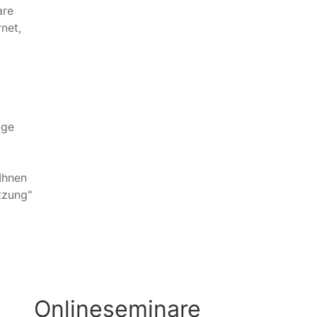
are
net,
age
Ihnen
tzung"
Onlineseminare