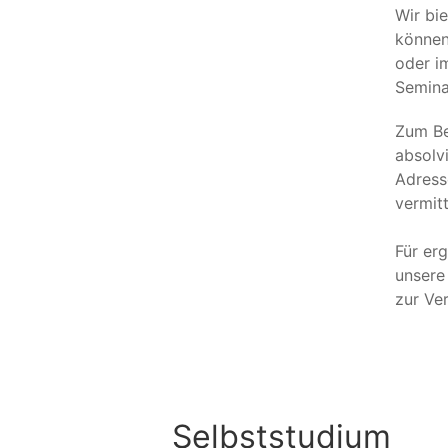
Wir bi
können 
oder i
Semina
Zum Be
absolv
Adress
vermit
Für er
unsere
zur Ve
Selbststudium