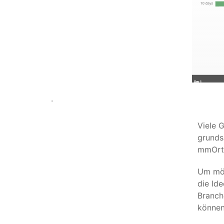
.
Viele 
grunds
mmOrth
Um mög
die Id
Branch
können