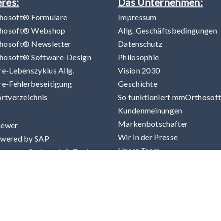
res:
Das Unternehmen:
osoft® Formulare
Impressum
hosoft® Webshop
Allg. Geschäftsbedingungen
osoft® Newsletter
Datenschutz
osoft® Software-Design
Philosophie
e-Lebenszyklus Allg.
Vision 2030
re-Fehlerbeseitigung
Geschichte
rtverzeichnis
So funktioniert mmOrthosof
Kundenmeinungen
Markenbotschafter
iewer
Wir in der Presse
wered by SAP
Unser Team
lose mmOrthosoft® Tools
Karriere bei mmOrthosoft®
Blitzmeeting
 Up- und Downloads
Login
iges:
rzeichnis GKV
rzeichnis REHADAT